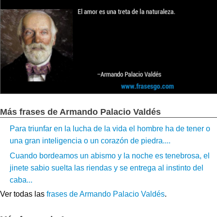
Más frases de Armando Palacio Valdés
Para triunfar en la lucha de la vida el hombre ha de tener o
una gran inteligencia o un corazón de piedra....
Cuando bordeamos un abismo y la noche es tenebrosa, el
jinete sabio suelta las riendas y se entrega al instinto del
caba...
Ver todas las
frases de Armando Palacio Valdés
.