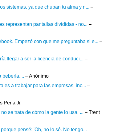
os sistemas, ya que chupan tu alma y n...
–
s representan pantallas divididas - no...
–
cebook. Empezó con que me preguntaba si e...
–
a llegar a ser la licencia de conduci...
–
 bebería....
– Anónimo
les a trabajar para las empresas, inc...
–
s Pena Jr.
no se trata de cómo la gente lo usa. ...
– Trent
 porque pensé: 'Oh, no lo sé. No tengo...
–