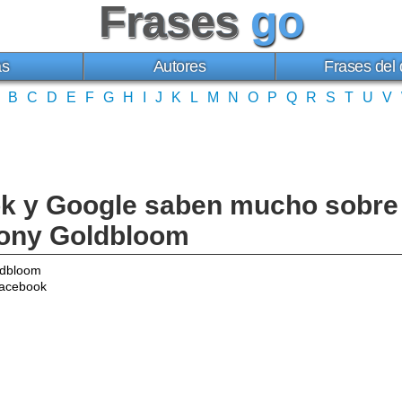
Frases
go
as
Autores
Frases del 
B
C
D
E
F
G
H
I
J
K
L
M
N
O
P
Q
R
S
T
U
V
 y Google saben mucho sobre 
hony Goldbloom
ldbloom
Facebook