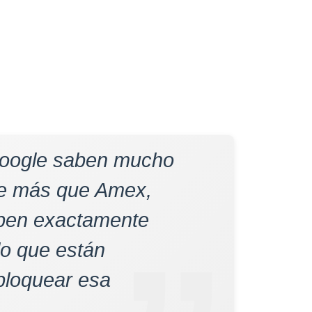
oogle saben mucho
be más que Amex,
aben exactamente
lo que están
bloquear esa