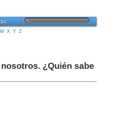
día
W
X
Y
Z
nosotros. ¿Quién sabe