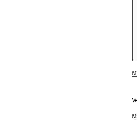
M
Ve
M