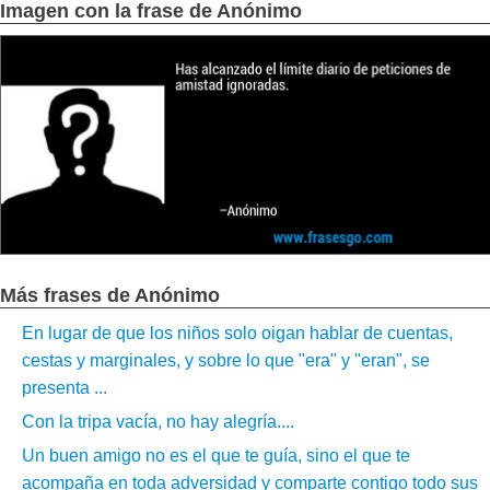
Imagen con la frase de Anónimo
Más frases de Anónimo
En lugar de que los niños solo oigan hablar de cuentas,
cestas y marginales, y sobre lo que "era" y "eran", se
presenta ...
Con la tripa vacía, no hay alegría....
Un buen amigo no es el que te guía, sino el que te
acompaña en toda adversidad y comparte contigo todo sus