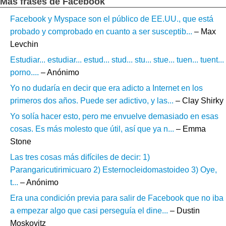
Más frases de Facebook
Facebook y Myspace son el público de EE.UU., que está
probado y comprobado en cuanto a ser susceptib...
– Max
Levchin
Estudiar... estudiar... estud... stud... stu... stue... tuen... tuent...
porno....
– Anónimo
Yo no dudaría en decir que era adicto a Internet en los
primeros dos años. Puede ser adictivo, y las...
– Clay Shirky
Yo solía hacer esto, pero me envuelve demasiado en esas
cosas. Es más molesto que útil, así que ya n...
– Emma
Stone
Las tres cosas más difíciles de decir: 1)
Parangaricutirimicuaro 2) Esternocleidomastoideo 3) Oye,
t...
– Anónimo
Era una condición previa para salir de Facebook que no iba
a empezar algo que casi perseguía el dine...
– Dustin
Moskovitz