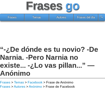
Frases
go
Frases
Temas
Autores
Frases del día
“-¿De dónde es tu novio? -De
Narnia. -Pero Narnia no
existe... -¿Lo vas pillan...” —
Anónimo
Frases
>
Temas
>
Facebook
> Frase de Anónimo
Frases
>
Autores
>
Anónimo
> Frase de Facebook