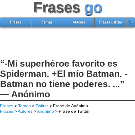
Frases
go
Frases
Temas
Autores
Frases del día
“-Mi superhéroe favorito es
Spiderman. +El mío Batman. -
Batman no tiene poderes. ...”
— Anónimo
Frases
>
Temas
>
Twitter
> Frase de Anónimo
Frases
>
Autores
>
Anónimo
> Frase de Twitter