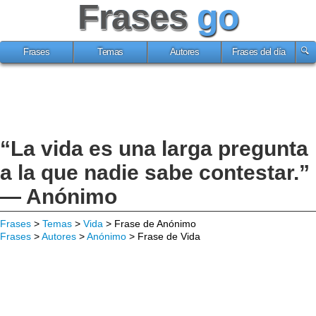
Frases
go
Frases
Temas
Autores
Frases del día
“La vida es una larga pregunta
a la que nadie sabe contestar.”
— Anónimo
Frases
>
Temas
>
Vida
> Frase de Anónimo
Frases
>
Autores
>
Anónimo
> Frase de Vida