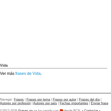
Vida
Ver más
frases de Vida
.
Navegar:
Frases
|
Frases por tema
|
Frases por autor
|
Frases del día
|
Autores por profesión
|
Autores por país
|
Fechas importantes
|
Enviar frase
©2012-2026
Frases go
se ha creado con
desde BCN. •
Contactar
•