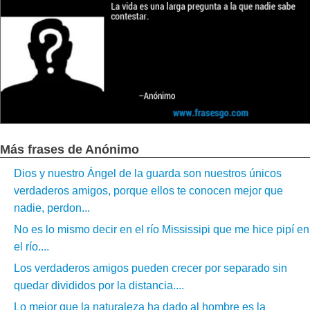
Más frases de Anónimo
Dios y nuestro Ángel de la guarda son nuestros únicos
verdaderos amigos, porque ellos te conocen mejor que
nadie, perdon...
No es lo mismo decir en el río Mississipi que me hice pipí en
el río....
Los verdaderos amigos pueden crecer por separado sin
quedar divididos por la distancia....
Lo mejor que la naturaleza ha dado al hombre es la