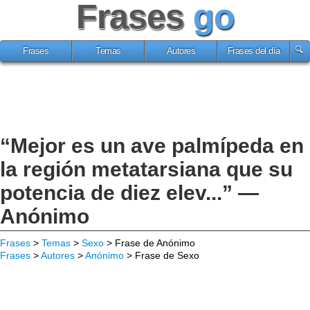
Frases
go
Frases
Temas
Autores
Frases del día
“Mejor es un ave palmípeda en
la región metatarsiana que su
potencia de diez elev...” —
Anónimo
Frases
>
Temas
>
Sexo
> Frase de Anónimo
Frases
>
Autores
>
Anónimo
> Frase de Sexo