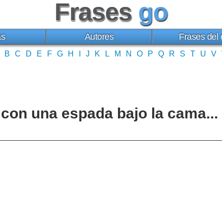
Frases
go
as
Autores
Frases del 
B
C
D
E
F
G
H
I
J
K
L
M
N
O
P
Q
R
S
T
U
V
on una espada bajo la cama... 