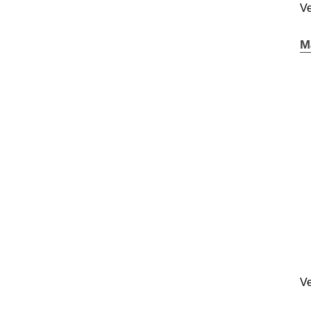
Ve
M
Ve