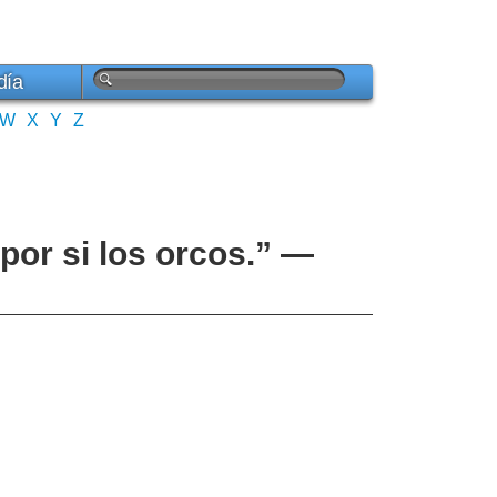
día
W
X
Y
Z
por si los orcos.” —