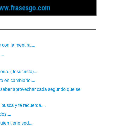
con la mentira....
...
ria. (Jesucristo)...
 en cambiarlo....
ue saber aprovechar cada segundo que se
 busca y te recuerda....
os....
ien tiene sed....