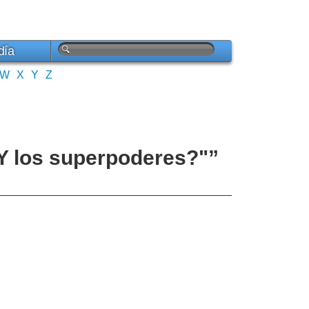
día
W
X
Y
Z
¿Y los superpoderes?"”