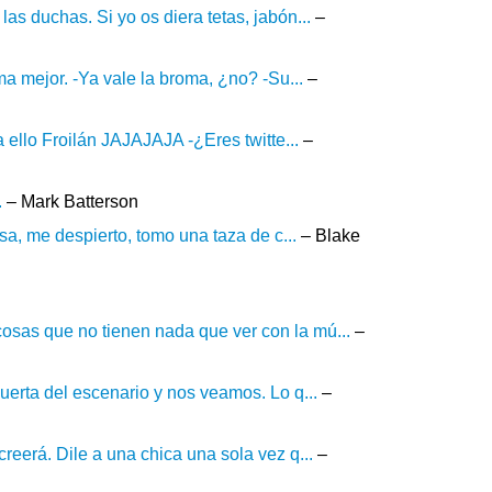
as duchas. Si yo os diera tetas, jabón...
–
a mejor. -Ya vale la broma, ¿no? -Su...
–
ello Froilán JAJAJAJA -¿Eres twitte...
–
.
– Mark Batterson
sa, me despierto, tomo una taza de c...
– Blake
osas que no tienen nada que ver con la mú...
–
uerta del escenario y nos veamos. Lo q...
–
reerá. Dile a una chica una sola vez q...
–