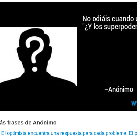
ás frases de Anónimo
El optimista encuentra una respuesta para cada problema. El p