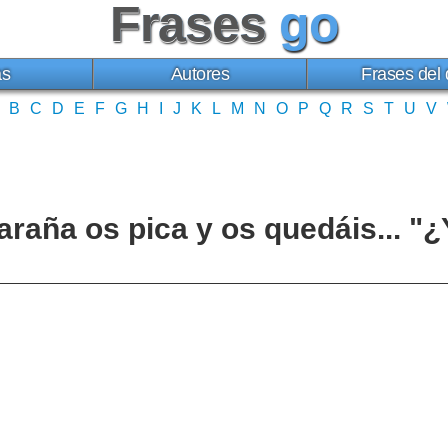
Frases
go
as
Autores
Frases del 
B
C
D
E
F
G
H
I
J
K
L
M
N
O
P
Q
R
S
T
U
V
araña os pica y os quedáis... "