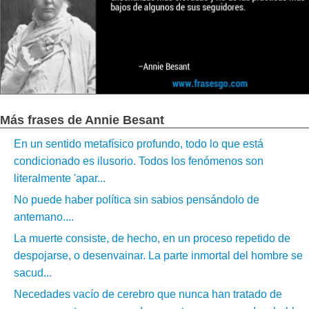
Más frases de Annie Besant
En un sentido metafísico profundo, todo lo que está
condicionado es ilusorio. Todos los fenómenos son
literalmente 'apar...
No puede haber política sin sabios pensándolo de
antemano....
La muerte consiste, de hecho, en un proceso repetido de
despojarse, o desenvainar. La parte inmortal del hombre se
sacud...
Necedades vacío de cerebro que nunca han tratado de