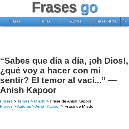
Frases
go
Frases
Temas
Autores
Frases del día
“Sabes que día a día, ¡oh Dios!,
¿qué voy a hacer con mi
sentir? El temor al vací...” —
Anish Kapoor
Frases
>
Temas
>
Miedo
> Frase de Anish Kapoor
Frases
>
Autores
>
Anish Kapoor
> Frase de Miedo