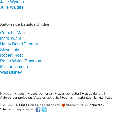
Jane Wyman
Julie Walters
Autores de Estados Unidos
Groucho Marx
Mark Twain
Henry David Thoreau
Steve Jobs
Robert Frost
Ralph Waldo Emerson
Michael Jordan
Walt Disney
Navegar:
Frases
|
Frases por tema
|
Frases por autor
|
Frases del día
|
Autores por profesión
|
Autores por país
|
Fechas importantes
|
Enviar frase
©2012-2026
Frases go
se ha creado con
desde BCN. •
Contactar
•
Sitemap
• Síguenos en