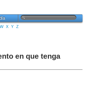
día
W
X
Y
Z
ento en que tenga