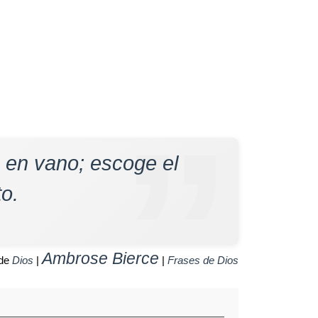
 en vano; escoge el
o.
Ambrose Bierce
 de
Dios
|
|
Frases de Dios