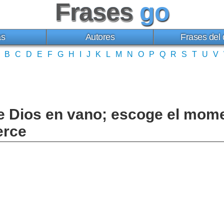
Frases
go
as
Autores
Frases del 
B
C
D
E
F
G
H
I
J
K
L
M
N
O
P
Q
R
S
T
U
V
e Dios en vano; escoge el mom
erce