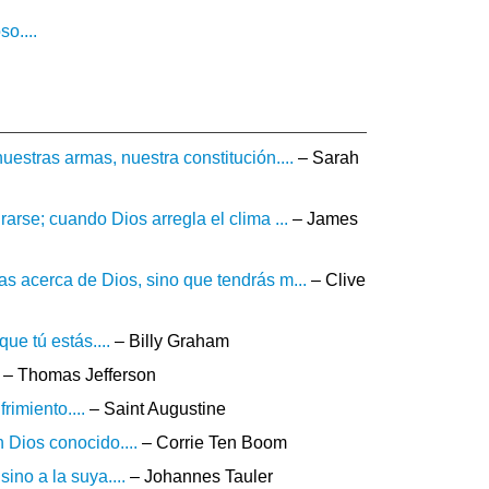
o....
estras armas, nuestra constitución....
– Sarah
rarse; cuando Dios arregla el clima ...
– James
as acerca de Dios, sino que tendrás m...
– Clive
ue tú estás....
– Billy Graham
– Thomas Jefferson
rimiento....
– Saint Augustine
 Dios conocido....
– Corrie Ten Boom
ino a la suya....
– Johannes Tauler