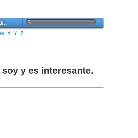
día
W
X
Y
Z
soy y es interesante.