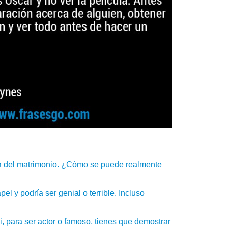
ea del matrimonio. ¿Cómo se puede realmente
l y podría ser genial o terrible. Incluso
, para ser actor o famoso, tienes que demostrar