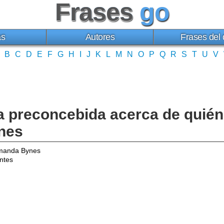
Frases
go
as
Autores
Frases del 
B
C
D
E
F
G
H
I
J
K
L
M
N
O
P
Q
R
S
T
U
V
a preconcebida acerca de quién 
nes
manda Bynes
ntes